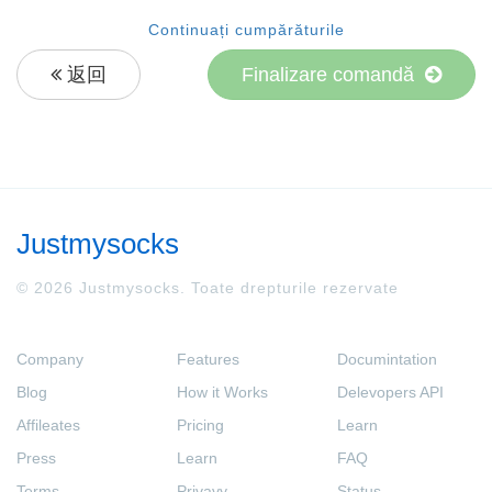
Continuați cumpărăturile
返回
Finalizare comandă
Justmysocks
© 2026 Justmysocks. Toate drepturile rezervate
Company
Features
Documintation
Blog
How it Works
Delevopers API
Affileates
Pricing
Learn
Press
Learn
FAQ
Terms
Privavy
Status